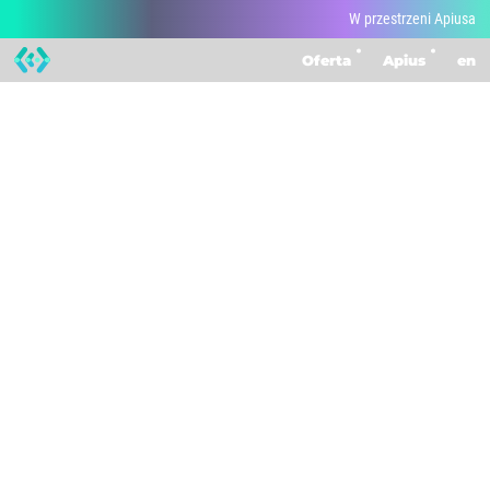
W przestrzeni Apiusa
Oferta
Apius
en
W przestrzeni Apiusa
162
/
162
pokaż wszystkie
z życia firmy
wydarzenia
partner
wdrożenia
warsztaty
centrumdanych
+4 więcej