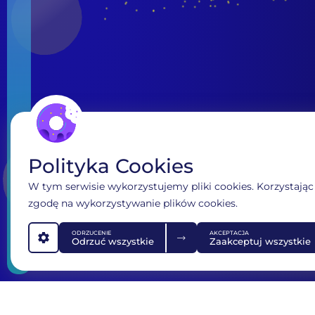
Polityka Cookies
Projektowanie
W tym serwisie wykorzystujemy pliki cookies. Korzystając
zgodę na wykorzystywanie plików cookies.
ODRZUCENIE
AKCEPTACJA
Odrzuć wszystkie
Zaakceptuj wszystkie