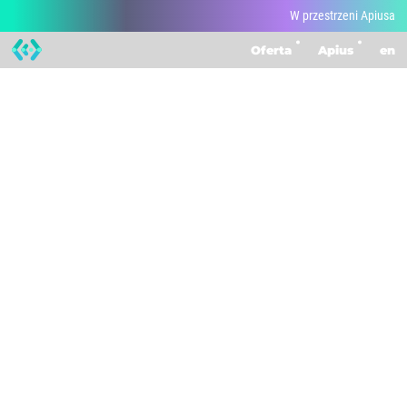
W przestrzeni Apiusa
Oferta
Apius
en
W przestrzeni Apiusa
162
/
162
pokaż wszystkie
z życia firmy
wydarzenia
partner
wdrożenia
warsztaty
centrumdanych
+4 więcej